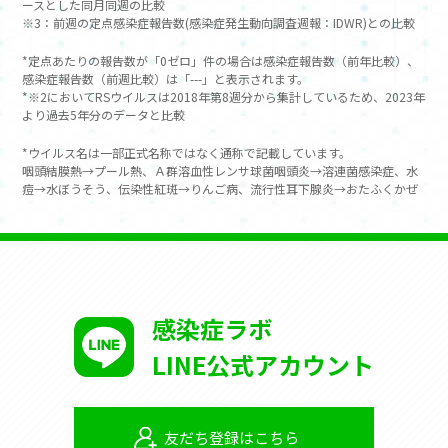
ースとした同月同週の比較
※3：前週の定点感染症報告数(感染症発生動向調査週報：IDWR)との比較
*定点あたりの報告数が「0ゼロ」件の場合は感染症報告数（前年比較）、
感染症報告数（前週比較）は「---」と表示されます。
*※2においてRSウイルスは2018年第8週分から集計しているため、2023年
より過去5年分のデータと比較
*ウイルス名は一部正式名称ではなく通称で記載しています。
咽頭結膜熱→プール熱、Ａ群溶血性レンサ球菌咽頭炎→溶連菌感染症、水
痘→水ぼうそう、伝染性紅斑→りんご病、流行性耳下腺炎→おたふくかぜ
感染症ラボ
LINE公式アカウント
友だち登録はこちら