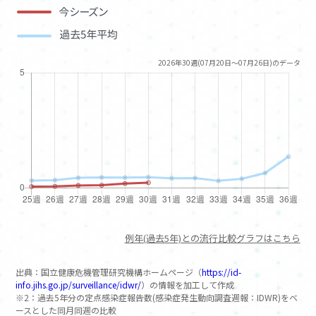
10
神奈川県
166%
11
岩手県
144%
12
栃木県
125%
2026年30週(07月20日～07月26日)のデータ
13
群馬県
121%
14
東京都
106%
15
千葉県
98%
16
島根県
96%
17
埼玉県
89%
18
新潟県
88%
19
沖縄県
62%
例年(過去5年)との流行比較グラフはこちら
20
京都府
61%
21
岐阜県
60%
出典：国立健康危機管理研究機構ホームページ（
https://id-
22
静岡県
57%
info.jihs.go.jp/surveillance/idwr/
）の情報を加工して作成
※2：過去5年分の定点感染症報告数(感染症発生動向調査週報：IDWR)をベ
23
滋賀県
50%
ースとした同月同週の比較