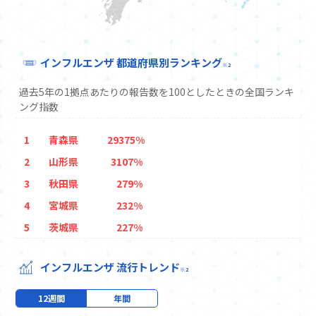
インフルエンザ
都道府県別ランキング
※2
過去5年の1拠点あたりの報告数を100としたときの全国ランキ
ング指数
1
青森県
29375%
2
山形県
3107%
3
秋田県
279%
4
宮城県
232%
5
茨城県
227%
6
長野県
208%
インフルエンザ
流行トレンド
7
北海道
194%
※2
8
山梨県
189%
12週間
年間
9
岡山県
177%