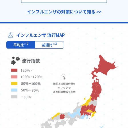
インフルエンザの対策について知る >>
インフルエンザ
流行MAP
※2
※3
平均比
前週比