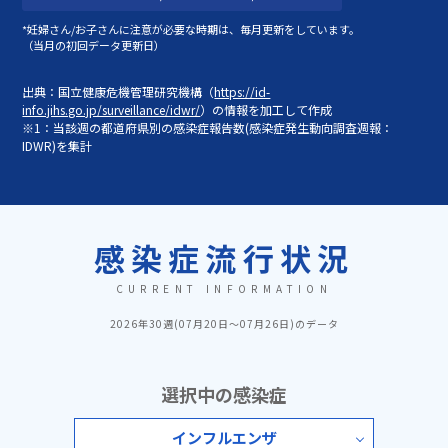
*妊婦さん/お子さんに注意が必要な時期は、毎月更新をしています。
（当月の初回データ更新日）
出典：国立健康危機管理研究機構（
https://id-
info.jihs.go.jp/surveillance/idwr/
）の情報を加工して作成
※1：当該週の都道府県別の感染症報告数(感染症発生動向調査週報：
IDWR)を集計
感染症流行状況
CURRENT INFORMATION
2026年30週(07月20日～07月26日)のデータ
選択中の感染症
インフルエンザ