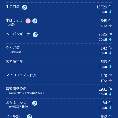
手足口病
15729
件
水ぼうそう
648
件
（水痘）
ヘルパンギーナ
3535
件
りんご病
142
件
（伝染性紅斑）
突発性発疹
569
件
マイコプラズマ肺炎
178
件
溶連菌感染症
2981
件
（Ａ群溶血性レンサ球菌咽頭炎）
おたふくかぜ
84
件
（流行性耳下腺炎）
プール熱
652
件