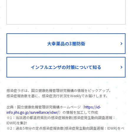
38
大分県
6%
39
熊本県
5%
40
山口県
4%
41
鹿児島県
2%
42
富山県
0%
大幸薬品の3層防衛
43
石川県
0%
44
鳥取県
0%
45
徳島県
0%
インフルエンザの対策について知る
46
香川県
0%
47
佐賀県
0%
感染症ラボは、国立健康危機管理研究機構の情報をピックアップ。
感染症報告数を基に、感染症流行状況をWeeklyでお届けします。
出典：国立健康危機管理研究機構ホームページ（
https://id-
info.jihs.go.jp/surveillance/idwr/
）の情報を加工して作成
※1：当該週の都道府県別の感染症報告数(感染症発生動向調査週報：
IDWR)を集計
※2：過去5年分の定点感染症報告数(感染症発生動向調査週報：IDWR)をベ