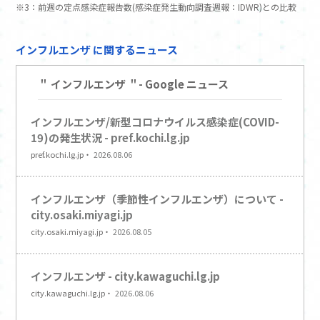
※3：前週の定点感染症報告数(感染症発生動向調査週報：IDWR)との比較
24
福井県
48%
25
愛知県
48%
インフルエンザ
に関するニュース
26
長崎県
40%
27
高知県
40%
＂
インフルエンザ
＂- Google ニュース
28
広島県
31%
29
奈良県
28%
30
兵庫県
28%
31
福島県
26%
32
愛媛県
25%
33
三重県
24%
34
大阪府
22%
35
福岡県
22%
36
和歌山県
15%
37
宮崎県
7%