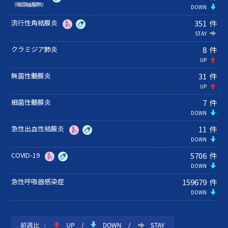
（咽頭結膜熱）
流行性角結膜炎
351
件
クラミジア肺炎
8
件
無菌性髄膜炎
31
件
細菌性髄膜炎
7
件
急性出血性結膜炎
11
件
COVID-19
5706
件
急性呼吸器感染症
159679
件